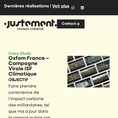
Dernières réalisations !
Voir plus
Contact
Case Study
.
Oxfam France –
Campagne
Virale ISF
Climatique
OBJECTIF
Faire prendre
conscience de
l’impact carbone
des milliardaires, tel
que mis à jour dans